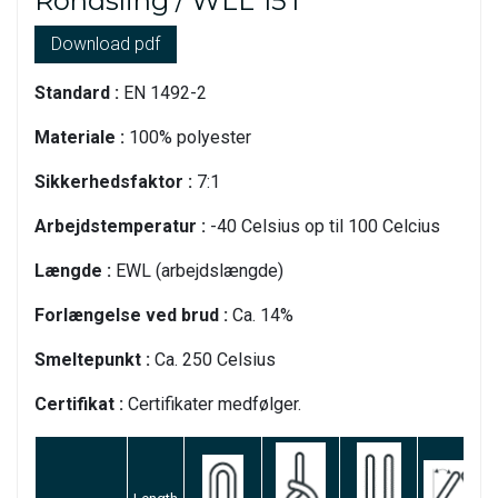
Rondsling / WLL 15T
Download pdf
Standard :
EN 1492-2
Materiale :
100% polyester
Sikkerhedsfaktor :
7:1
Arbejdstemperatur :
-40 Celsius op til 100 Celcius
Længde :
EWL (arbejdslængde)
Forlængelse ved brud :
Ca. 14%
Smeltepunkt :
Ca. 250 Celsius
Certifikat :
Certifikater medfølger.