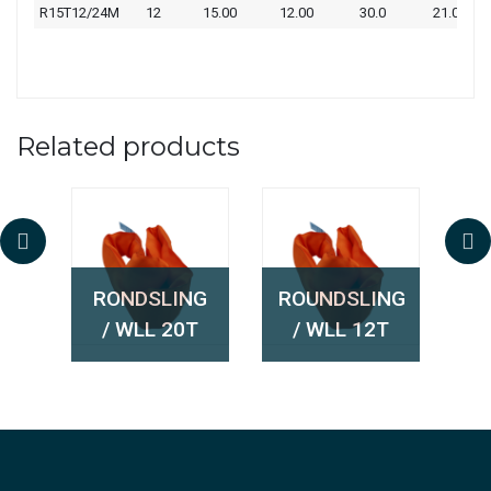
R15T12/24M
12
15.00
12.00
30.0
21.00
Related products
NG
RONDSLING
ROUNDSLING
R
T
/ WLL 20T
/ WLL 12T