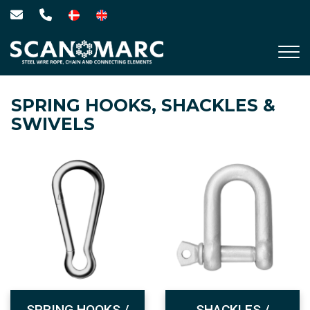
Skip
to
main
content
SPRING HOOKS, SHACKLES &
SWIVELS
SPRING HOOKS /
SHACKLES /