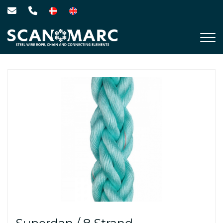
Gå
til
hovedindhold