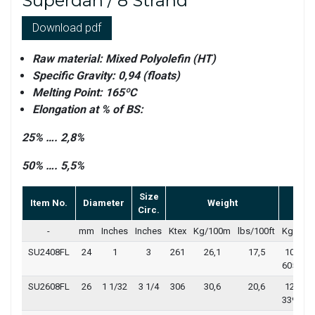
Superdan / 8 Strand
Download pdf
Raw material: Mixed Polyolefin (HT)
Specific Gravity: 0,94 (floats)
Melting Point: 165ºC
Elongation at % of BS:
25% …. 2,8%
50% …. 5,5%
Size
Brea
Item No.
Diameter
Weight
Circ.
Lo
-
mm
Inches
Inches
Ktex
Kg/100m
lbs/100ft
Kgf
lb
SU2408FL
24
1
3
261
26,1
17,5
10
2
605
38
SU2608FL
26
1 1/32
3 1/4
306
30,6
20,6
12
2
339
20