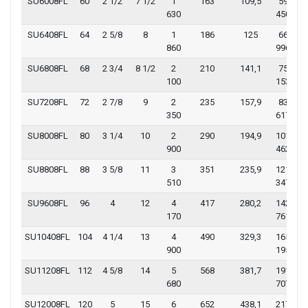
SU6008FL
60
2 1/2
7 1/2
1
163
109,5
59
13
630
450
06
SU6408FL
64
2 5/8
8
1
186
125
66
14
860
996
69
SU6808FL
68
2 3/4
8 1/2
2
210
141,1
75
16
100
153
68
SU7208FL
72
2 7/8
9
2
235
157,9
83
18
350
617
34
SU8008FL
80
3 1/4
10
2
290
194,9
101
22
900
462
68
SU8808FL
88
3 5/8
11
3
351
235,9
121
26
510
347
51
SU9608FL
96
4
12
4
417
280,2
142
31
170
761
72
SU10408FL
104
4 1/4
13
4
490
329,3
165
36
900
195
18
SU11208FL
112
4 5/8
14
5
568
381,7
191
42
680
707
63
SU12008FL
120
5
15
6
652
438,1
217
47