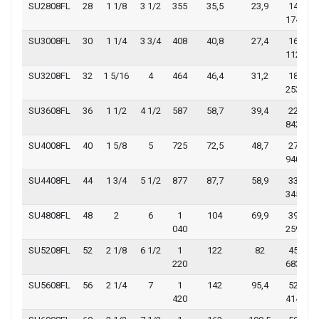
SU2808FL
28
1 1/8
3 1/2
355
35,5
23,9
14
3
174
24
SU3008FL
30
1 1/4
3 3/4
408
40,8
27,4
16
3
112
51
SU3208FL
32
1 5/16
4
464
46,4
31,2
18
4
253
24
SU3608FL
36
1 1/2
4 1/2
587
58,7
39,4
22
5
842
35
SU4008FL
40
1 5/8
5
725
72,5
48,7
27
6
940
59
SU4408FL
44
1 3/4
5 1/2
877
87,7
58,9
33
7
345
51
SU4808FL
48
2
6
1
104
69,9
39
8
040
259
55
SU5208FL
52
2 1/8
6 1/2
1
122
82
45
10
220
683
71
SU5608FL
56
2 1/4
7
1
142
95,4
52
11
420
414
55