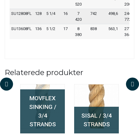
520
200
83
SU12808FL
128
5 1/4
16
7
742
498,6
246
54
420
772
03
SU13608FL
136
5 1/2
17
8
838
563,1
277
61
380
364
47
Relaterede produkter
MOVFLEX
SINKING /
M
ER
3/4
SISAL / 3/4
STRANDS
STRANDS