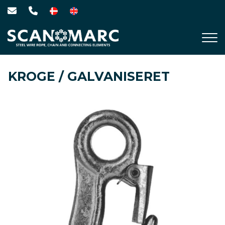
Gå
til
hovedindhold
KROGE / GALVANISERET