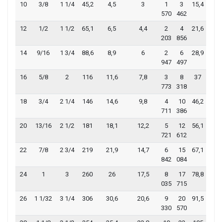
10
3/8
1 1/4
45,2
4,5
3
1
3
15,4
570
462
12
1/2
1 1/2
65,1
6,5
4,4
2
4
21,6
203
856
14
9/16
1 3/4
88,6
8,9
6
2
6
28,9
947
497
16
5/8
2
116
11,6
7,8
3
8
37
773
318
18
3/4
2 1/4
146
14,6
9,8
4
10
46,2
711
386
20
13/16
2 1/2
181
18,1
12,2
5
12
56,1
721
612
22
7/8
2 3/4
219
21,9
14,7
6
15
67,1
842
084
24
1
3
260
26
17,5
8
17
78,8
035
715
26
1 1/32
3 1/4
306
30,6
20,6
9
20
91,5
330
570