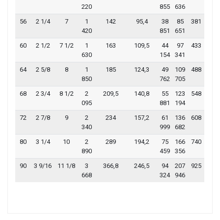
220
855
636
56
2 1/4
7
1
142
95,4
38
85
381
420
851
651
60
2 1/2
7 1/2
1
163
109,5
44
97
433
630
154
341
64
2 5/8
8
1
185
124,3
49
109
488
850
762
705
68
2 3/4
8 1/2
2
209,5
140,8
55
123
548
095
881
194
72
2 7/8
9
2
234
157,2
61
136
608
340
999
682
80
3 1/4
10
2
289
194,2
75
166
740
890
459
356
90
3 9/16
11 1/8
3
366,8
246,5
94
207
925
668
324
946