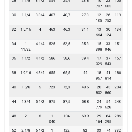
28
1 1/8
3 1/2
354
35,4
23,8
10
23
105
707
605
30
1 1/4
3 3/4
407
40,7
27,3
12
26
119
135
752
32
1 5/16
4
463
46,3
31,1
13
30
134
664
124
34
1
4 1/4
525
52,5
35,3
15
33
151
11/32
398
946
36
1 1/2
4 1/2
586
58,6
39,4
17
37
167
029
543
38
1 9/16
4 3/4
655
65,5
44
18
41
186
967
814
40
1 5/8
5
723
72,3
48,6
20
45
204
802
860
44
1 3/4
5 1/2
875
87,5
58,8
24
54
243
779
628
48
2
6
1
104
69,9
29
64
286
040
164
295
52
2 1/8
6 1/2
1
122
82
33
74
332