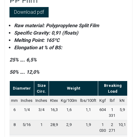
PP Film
Download pdf
Raw material: Polypropylene Split Film
Specific Gravity: 0,91 (floats)
Melting Point: 165ºC
Elongation at % of BS:
25% …. 6,5%
50% …. 12,0%
Size
Breaking
Diameter
Weight
Circ.
Load
mm
Inches
Inches
Ktex
Kg/100m
lbs/100ft
Kgf
lbf
kN
6
1/4
3/4
16,3
1,6
1,1
604
1
5,9
331
8
5/16
1
28,9
2,9
1,9
1
2
10,1
030
271