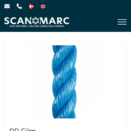
Gå
til
hovedindhold