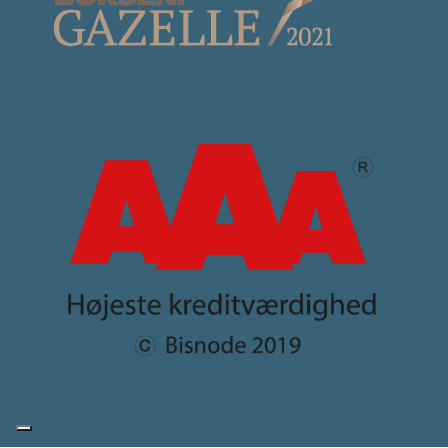
Copyright © 2026 - Scanmarc A/S
, CVR 34611505 |
Privatlivspolitik
|
Cookiepolitik