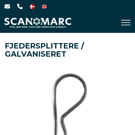
Gå
til
hovedindhold
FJEDERSPLITTERE /
GALVANISERET