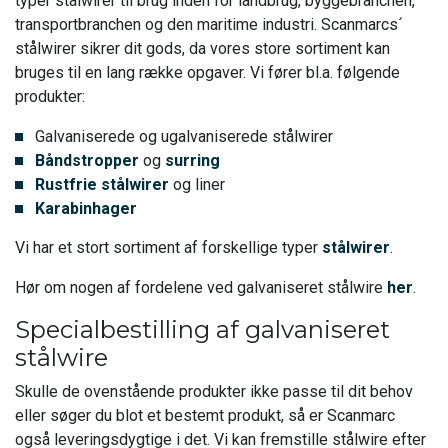
typer stålwirer til brug inden for landbrug, byggebranchen,
transportbranchen og den maritime industri. Scanmarcs´
stålwirer sikrer dit gods, da vores store sortiment kan
bruges til en lang række opgaver. Vi fører bl.a. følgende
produkter:
Galvaniserede og ugalvaniserede stålwirer
Båndstropper
og
surring
Rustfrie stålwirer
og liner
Karabinhager
Vi har et stort sortiment af forskellige typer
stålwirer
.
Hør om nogen af fordelene ved galvaniseret stålwire
her
.
Specialbestilling af galvaniseret
stålwire
Skulle de ovenstående produkter ikke passe til dit behov
eller søger du blot et bestemt produkt, så er Scanmarc
også leveringsdygtige i det. Vi kan fremstille stålwire efter