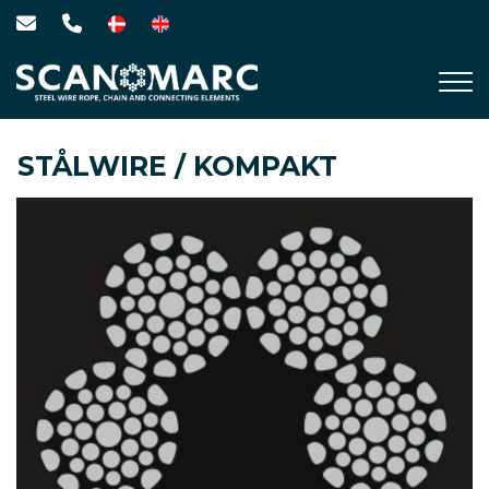
Gå
til
hovedindhold
STÅLWIRE / KOMPAKT