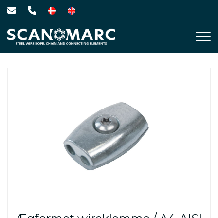
Gå
til
hovedindhold