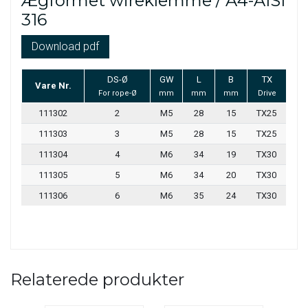
Ægformet wireklemme / A4-AISI
316
Download pdf
DS-Ø
GW
L
B
TX
Vare Nr.
For rope-Ø
mm
mm
mm
Drive
111302
2
M5
28
15
TX25
111303
3
M5
28
15
TX25
111304
4
M6
34
19
TX30
111305
5
M6
34
20
TX30
111306
6
M6
35
24
TX30
Relaterede produkter