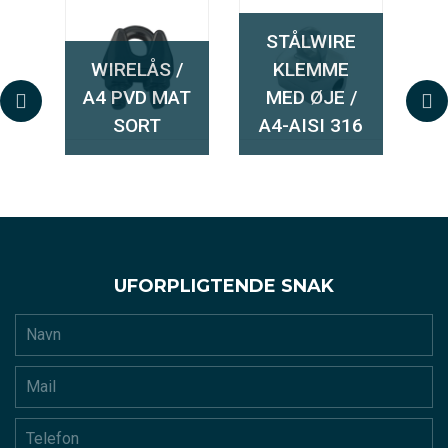
K
STÅLWIRE
IL
WIRELÅS /
KLEMME
G
 /
A4 PVD MAT
MED ØJE /
GE
16
SORT
A4-AISI 316
UFORPLIGTENDE SNAK